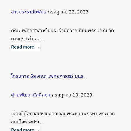
ขั้น
ข่าวประชาสัมพันธ์
•
กรกฎาคม 22, 2023
พื้น
ฐาน
(Basic
คณะแพทยศาสตร์ มนร. ร่วมถวายเทียนพรรษา ณ วัด
life
บางนรา อำเภอ…
support)
Read more →
โรงเรียน
:
บาเจาะ
คณะ
และ
แพทยศาสตร์
โครงการ 5ส คณะแพทยศาสตร์ มนร.
โรง
มนร.
เรียน
ถวาย
บูกิต
ฝ่ายพัฒนานักศึกษา
•
กรกฎาคม 19, 2023
เทียน
ประชา
พรรษา
อุปถัมภ์
ณ
เนื่องในโอกาสมหามงคลเฉลิมพระชนมพรรษา พระบาท
วัด
สมเด็จพระปรเ…
บาง
Read more →