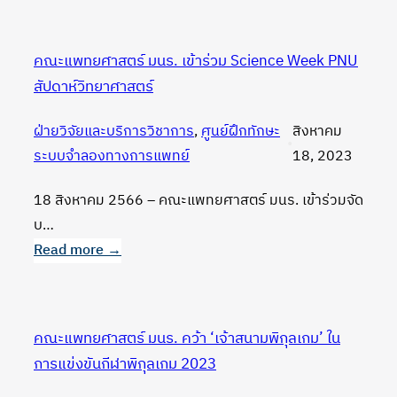
โครงการ
ซ้อม
คณะแพทยศาสตร์ มนร. เข้าร่วม Science Week PNU
แผน
สัปดาห์วิทยาศาสตร์
อัคคี
ภัย
ฝ่ายวิจัยและบริการวิชาการ
, 
ศูนย์ฝึกทักษะ
สิงหาคม
•
และ
ระบบจำลองทางการแพทย์
18, 2023
สถานการณ์
ฉุกเฉิน
18 สิงหาคม 2566 – คณะแพทยศาสตร์ มนร. เข้าร่วมจัด
บ…
Read more →
:
คณะ
แพทยศาสตร์
คณะแพทยศาสตร์ มนร. คว้า ‘เจ้าสนามพิกุลเกม’ ใน
มนร.
การแข่งขันกีฬาพิกุลเกม 2023
เข้า