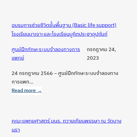
การ
:
แข่งขัน
โครงการ
กีฬา
พี่
อบรมการช่วยชีวิตขั้นพื้นฐาน (Basic life support)
พิกุล
หมอ
โรงเรียนบาเจาะและโรงเรียนบูกิตประชาอุปถัมภ์
เกม
ขอ
2023
อาสา
ศูนย์ฝึกทักษะระบบจำลองทางการ
กรกฎาคม 24,
•
ณ
แพทย์
2023
โรงเรียน
บ้าน
24 กรกฎาคม 2566 – ศูนย์ฝึกทักษะระบบจำลองทาง
โคก
การแพท…
พะยอม
Read more →
:
อบรม
การ
คณะแพทยศาสตร์ มนร. ถวายเทียนพรรษา ณ วัดบาง
ช่วย
นรา
ชีวิต