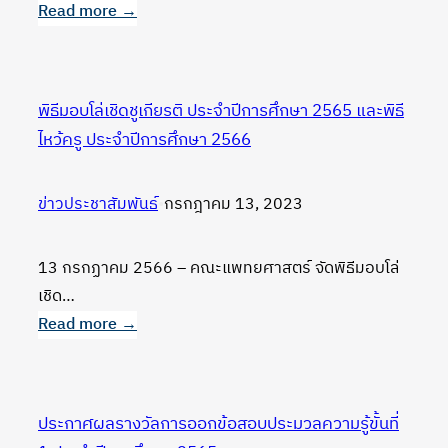
ปฏิบัติ
Read more →
การ
:
โครงการ
อาจารย์
พิธีมอบโล่เชิดชูเกียรติ ประจำปีการศึกษา 2565 และพิธี
ที่
ไหว้ครู ประจำปีการศึกษา 2566
ปรึกษา
พบ
ข่าวประชาสัมพันธ์
•
กรกฎาคม 13, 2023
นักศึกษา
แพทย์
Med
13 กรกฏาคม 2566 – คณะแพทยศาสตร์ จัดพิธีมอบโล่
Homeroom
เชิด…
#1
Read more →
:
พิธี
มอบ
ประกาศผลรางวัลการออกข้อสอบประมวลความรู้ขั้นที่
โล่