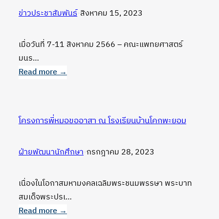
ร่วม
ข่าวประชาสัมพันธ์
•
สิงหาคม 15, 2023
Science
Week
PNU
เมื่อวันที่ 7-11 สิงหาคม 2566 – คณะแพทยศาสตร์
สัปดาห์
มนร…
วิทยาศาสตร์
Read more →
:
คณะ
แพทยศาสตร์
โครงการพี่หมอขออาสา ณ โรงเรียนบ้านโคกพะยอม
มนร.
คว้า
ฝ่ายพัฒนานักศึกษา
•
กรกฎาคม 28, 2023
‘เจ้า
สนาม
พิกุล
เนื่องในโอกาสมหามงคลเฉลิมพระชนมพรรษา พระบาท
เกม’
สมเด็จพระปรเ…
ใน
Read more →