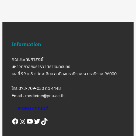
รู้
ขั้น
ที่
1
ประจำ
Information
ปี
การ
คณะแพทยศาสตร์
ศึกษา
มหาวิทยาลัยนราธิวาสราชนครินทร์
2565
เลขที่ 99 ม.8 ต.โคกเคียน อ.เมืองนราธิวาส จ.นราธิวาส 96000
โทร.073-709-030 ต่อ 4448
Email : medicine@pnu.ac.th
→ สายตรงคณบดี
Facebook
Instagram
YouTube
Twitter
https://www.tiktok.com/@medpnu?_t=8Yk3DCXMJs1&_r=1