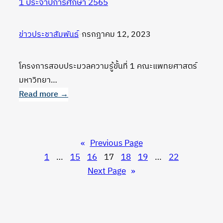
1 ประจำปีการศึกษา 2565
เชิดชู
เกียรติ
ข่าวประชาสัมพันธ์
•
กรกฎาคม 12, 2023
ประจำ
ปี
การ
โครงการสอบประมวลความรู้ขั้นที่ 1 คณะแพทยศาสตร์
ศึกษา
มหาวิทยา…
2565
Read more →
และ
:
พิธี
ประกาศ
ไหว้
ผล
«
Previous Page
ครู
รางวัล
1
…
15
16
17
18
19
…
22
ประจำ
การ
Next Page
»
ปี
ออก
การ
ข้อสอบ
ศึกษา
ประมวล
2566
ความ